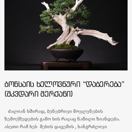
ᲑᲝᲜᲡᲐᲘᲡ ᲮᲔᲚᲝᲕᲜᲣᲠᲘ “ᲓᲐᲑᲔᲠᲔᲑᲐ”
(ᲛᲙᲕᲓᲐᲠᲘ ᲛᲔᲠᲥᲐᲜᲘ)
ძალიან ხშირად, ბუნებრივი მოვლენების
ზემოქმედების გამო ხის რაღაც ნაწილი ზიანდება.
ასეთი რამ ხეს მეხის დაცემის , ხანგრძლივი