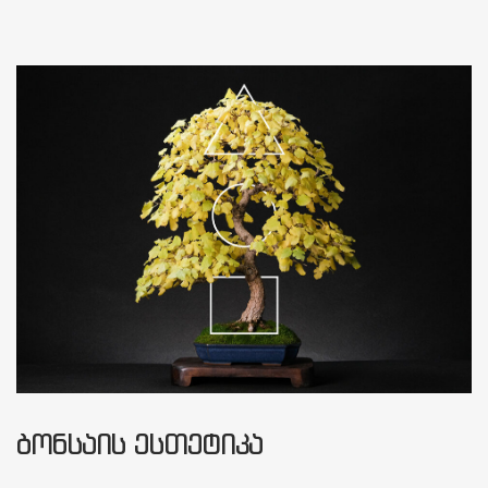
ᲑᲝᲜᲡᲐᲘᲡ ᲔᲡᲗᲔᲢᲘᲙᲐ