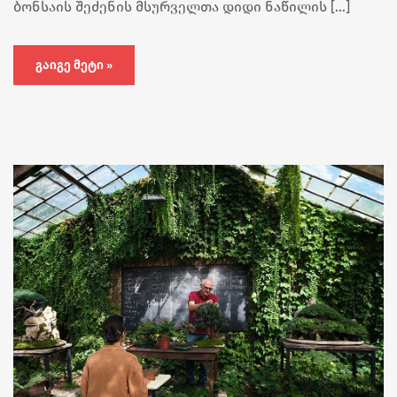
ბონსაის შეძენის მსურველთა დიდი ნაწილის […]
ᲒᲐᲘᲒᲔ ᲛᲔᲢᲘ »