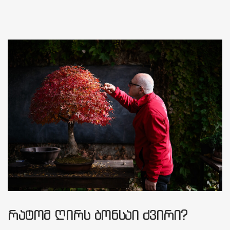
ᲠᲐᲢᲝᲛ ᲦᲘᲠᲡ ᲑᲝᲜᲡᲐᲘ ᲫᲕᲘᲠᲘ?