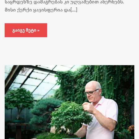
საყრდენზე დამაგრებას კი ულვაშებით ახერხებს.
მისი ქერქი ყავისფერია და[…]
ᲒᲐᲘᲒᲔ ᲛᲔᲢᲘ »