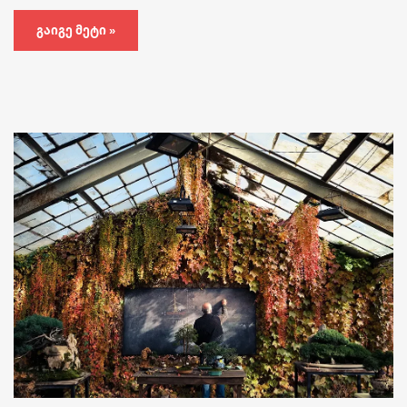
ᲒᲐᲘᲒᲔ ᲛᲔᲢᲘ »