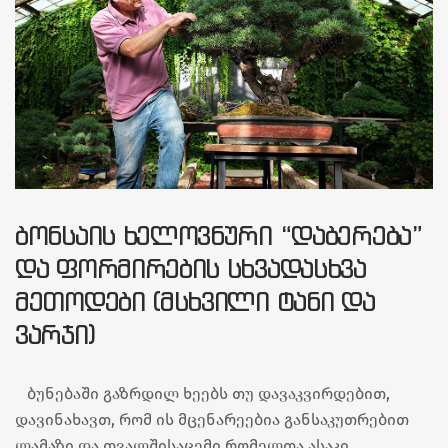
ᲑᲝᲜᲡᲐᲘᲡ ᲮᲔᲚᲝᲕᲜᲣᲠᲘ “ᲓᲐᲑᲔᲠᲔᲑᲐ”
ᲓᲐ ᲤᲝᲠᲛᲘᲠᲔᲑᲘᲡ ᲡᲮᲕᲐᲓᲐᲡᲮᲕᲐ
ᲛᲔᲗᲝᲓᲔᲑᲘ (ᲛᲡᲮᲕᲘᲚᲘ ᲢᲐᲜᲘ ᲓᲐ
ᲕᲐᲠᲯᲘ)
ბუნებაში გაზრდილ ხეებს თუ დავაკვირდებით,
დავინახავთ, რომ ის მცენარეებია განსაკუთრებით
ლამაზი და თვალშისაცემი რომელთა ასაკი