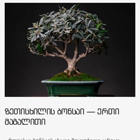
ᲖᲔᲗᲘᲡᲮᲘᲚᲘᲡ ᲑᲝᲜᲡᲐᲘ — ᲔᲠᲗᲘ
ᲛᲐᲒᲐᲚᲘᲗᲘ