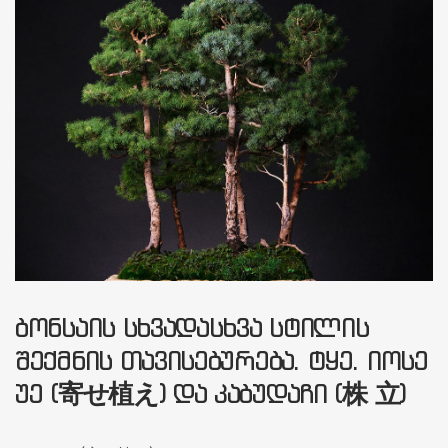
ᲑᲝᲜᲡᲐᲘᲡ ᲡᲮᲕᲐᲓᲐᲡᲮᲕᲐ ᲡᲢᲘᲚᲘᲡ
ᲨᲔᲥᲛᲜᲘᲡ ᲗᲐᲕᲘᲡᲔᲑᲣᲠᲔᲑᲐ. ᲢᲧᲔ. ᲘᲝᲡᲔ
ᲣᲔ (寄せ植え) ᲓᲐ ᲙᲐᲑᲣᲓᲐᲩᲘ (株 立)