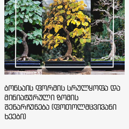
ᲑᲝᲜᲡᲐᲘᲡ ᲤᲝᲠᲛᲘᲡ ᲡᲠᲣᲚᲧᲝᲤᲐ ᲓᲐ
ᲛᲘᲜᲘᲐᲢᲣᲠᲣᲚᲘ ᲖᲝᲛᲘᲡ
ᲨᲔᲜᲐᲠᲩᲣᲜᲔᲑᲐ (ᲤᲝᲗᲝᲚᲛᲪᲕᲘᲕᲐᲜᲘ
ᲮᲔᲔᲑᲘ)