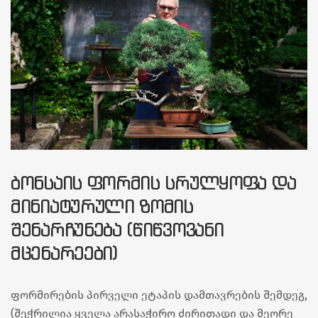
ᲑᲝᲜᲡᲐᲘᲡ ᲤᲝᲠᲛᲘᲡ ᲡᲠᲣᲚᲧᲝᲤᲐ ᲓᲐ
ᲛᲘᲜᲘᲐᲢᲣᲠᲣᲚᲘ ᲖᲝᲛᲘᲡ
ᲨᲔᲜᲐᲠᲩᲣᲜᲔᲑᲐ (ᲬᲘᲬᲕᲝᲕᲐᲜᲘ
ᲛᲪᲔᲜᲐᲠᲔᲔᲑᲘ)
ფორმირების პირველი ეტაპის დამთავრების შემდეგ,
(შეჭრილია ყველა არასაჭირო ძირითადი და მეორე