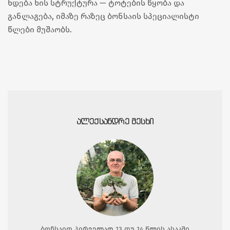
ხდება ხის სტრუქტურა — ტოტების წყობა და
განლაგება, იმაზე რაზეც ბონსაის სპეციალისტი
წლები მუშაობს.
ᲐᲚᲔᲥᲡᲐᲜᲓᲠᲔ ᲛᲔᲡᲮᲘ
ბონსაით პირველად 13 თუ 14 წლის ასაკში