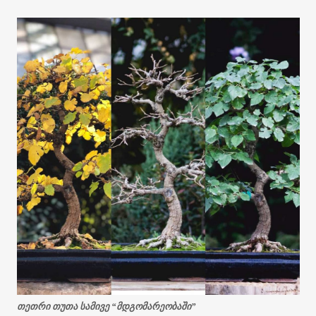
თეთრი თუთა სამივე “მდგომარეობაში”