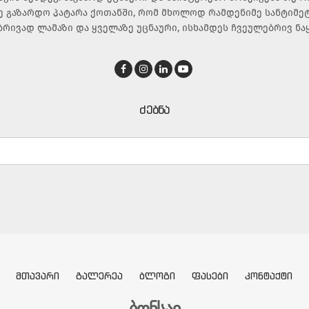
ე გაზარდო პატარა ქოთანში, რომ მხოლოდ რამდენიმე სანტიმე
ბრივად ლამაზი და ყველაზე უცნაური, ისხამდეს ჩვეულებრივ ნა
ᲫᲔᲑᲜᲐ
ᲛᲗᲐᲕᲐᲠᲘ
ᲒᲐᲚᲔᲠᲔᲐ
ᲑᲚᲝᲒᲘ
ᲤᲐᲡᲔᲑᲘ
ᲙᲝᲜᲢᲐᲥᲢᲘ
ბონსაი