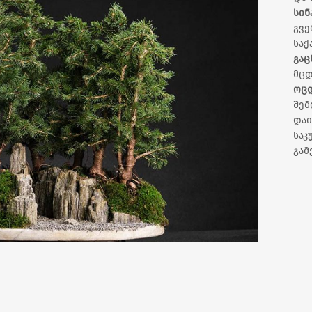
სინ
გვე
საქ
გაც
მცდ
ოც
შემ
დაი
სა
გამ