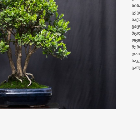
სინ
გვე
საქ
გაც
მცდ
ოც
შემ
დაი
სა
გამ