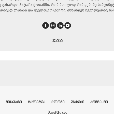
ე გაზარდო პატარა ქოთანში, რომ მხოლოდ რამდენიმე სანტიმე
ბრივად ლამაზი და ყველაზე უცნაური, ისხამდეს ჩვეულებრივ ნა
ᲫᲔᲑᲜᲐ
ᲛᲗᲐᲕᲐᲠᲘ
ᲒᲐᲚᲔᲠᲔᲐ
ᲑᲚᲝᲒᲘ
ᲤᲐᲡᲔᲑᲘ
ᲙᲝᲜᲢᲐᲥᲢᲘ
ბონსაი