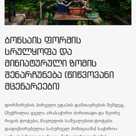
ᲑᲝᲜᲡᲐᲘᲡ ᲤᲝᲠᲛᲘᲡ
ᲡᲠᲣᲚᲧᲝᲤᲐ ᲓᲐ
ᲛᲘᲜᲘᲐᲢᲣᲠᲣᲚᲘ ᲖᲝᲛᲘᲡ
ᲨᲔᲜᲐᲠᲩᲣᲜᲔᲑᲐ (ᲬᲘᲬᲕᲝᲕᲐᲜᲘ
ᲛᲪᲔᲜᲐᲠᲔᲔᲑᲘ)
ფორმირების პირველი ეტაპის დამთავრების შემდეგ,
(შეჭრილია ყველა არასაჭირო ძირითადი და მეორე
რიგის ტოტები, მავთულის საშუალებით ტოტები
დაფიქსირებულია სასურველ პოზიციაში) საჭიროა