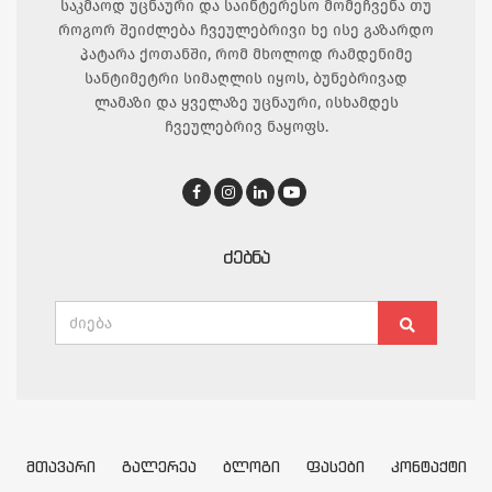
საკმაოდ უცნაური და საინტერესო მომეჩვენა თუ
როგორ შეიძლება ჩვეულებრივი ხე ისე გაზარდო
პატარა ქოთანში, რომ მხოლოდ რამდენიმე
სანტიმეტრი სიმაღლის იყოს, ბუნებრივად
ლამაზი და ყველაზე უცნაური, ისხამდეს
ჩვეულებრივ ნაყოფს.
ᲫᲔᲑᲜᲐ
Search
Search
for:
ᲛᲗᲐᲕᲐᲠᲘ
ᲒᲐᲚᲔᲠᲔᲐ
ᲑᲚᲝᲒᲘ
ᲤᲐᲡᲔᲑᲘ
ᲙᲝᲜᲢᲐᲥᲢᲘ