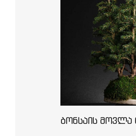
ᲑᲝᲜᲡᲐᲘᲡ ᲛᲝᲕᲚᲐ 