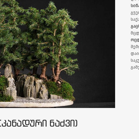
სინ
გვე
საქ
გაც
მცდ
ოც
შემ
დაი
სა
გამ
(ᲙᲐᲜᲐᲓᲣᲠᲘ ᲜᲐᲫᲕᲘ)