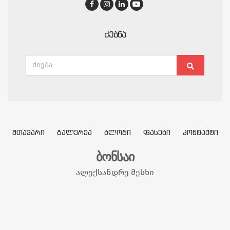
ᲫᲔᲑᲜᲐ
Search
Search
for:
ᲛᲗᲐᲕᲐᲠᲘ
ᲒᲐᲚᲔᲠᲔᲐ
ᲑᲚᲝᲒᲘ
ᲤᲐᲡᲔᲑᲘ
ᲙᲝᲜᲢᲐᲥᲢᲘ
ბონსაი
ალექსანდრე მესხი