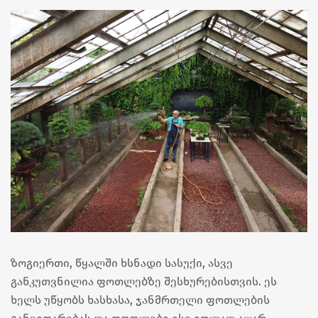
ზოგიერთი, წყალში ხსნადი სასუქი, ასვე
განკუთვნილია ფოთლებზე შესხურებისთვის. ეს
ხელს უწყობს ხასხასა, ჯანმრთელი ფოთლების