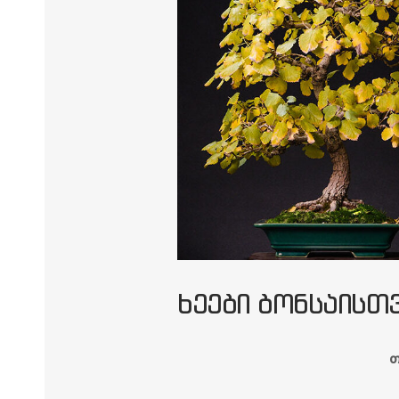
ᲮᲔᲔᲑᲘ ᲑᲝᲜᲡᲐᲘᲡᲗᲕ
თ