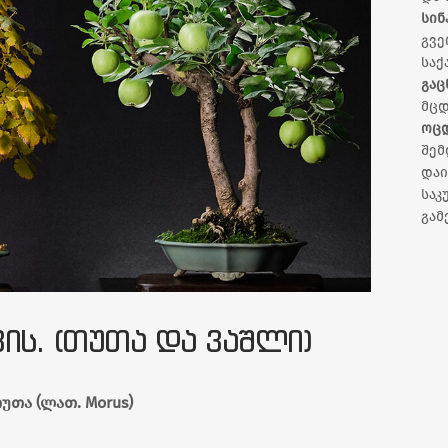
სინ
გვე
საქ
გაც
მცდ
ოც
შემ
დაი
სა
გამ
ᲘᲡ. (ᲗᲣᲗᲐ ᲓᲐ ᲕᲐᲨᲚᲘ)
უთა (ლათ. Morus)